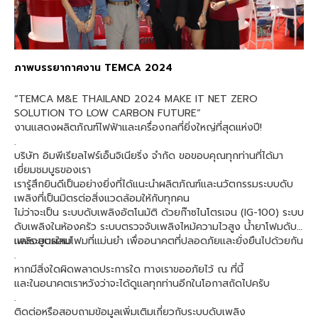
ภาพบรรยากาศงาน TEMCA 2024
“TEMCA M&E THAILAND 2024 MAKE IT NET ZERO
SOLUTION TO LOW CARBON FUTURE”
งานแสดงผลิตภัณฑ์ไฟฟ้าและเครื่องกลที่ยิ่งใหญ่ที่สุดแห่งปี!
.
บริษัท อิมพีเรียลไฟร์เอ็นจิเนียริ่ง จำกัด ขอขอบคุณทุกท่านที่ได้มา
เยี่ยมชมบูธของเรา
เรารู้สึกยินดีเป็นอย่างยิ่งที่ได้แนะนำผลิตภัณฑ์และนวัตกรรมระบบดับ
เพลิงที่เป็นมิตรต่อสิ่งแวดล้อมให้กับทุกคน
ไม่ว่าจะเป็น ระบบดับเพลิงอัตโนมัติ ด้วยก๊าซไนโตรเจน (IG-100) ระบบ
ดับเพลิงในห้องครัว ระบบตรวจจับเพลิงไหม้ความไวสูง น้ำยาโฟมดับ
เพลิงสูตรใหม่
และระบบผสมโฟมที่แม่นยำ เพื่ออนาคตที่ปลอดภัยและยั่งยืนไปด้วยกัน
.
หากมีสิ่งใดผิดพลาดประการใด ทางเราขออภัยไว้ ณ ที่นี้
และในอนาคตเราหวังว่าจะได้ดูแลทุกท่านอีกในโอกาสถัดไปครับ
.
ติดต่อหรือสอบถามข้อมูลเพิ่มเติมเกี่ยวกับระบบดับเพลิง