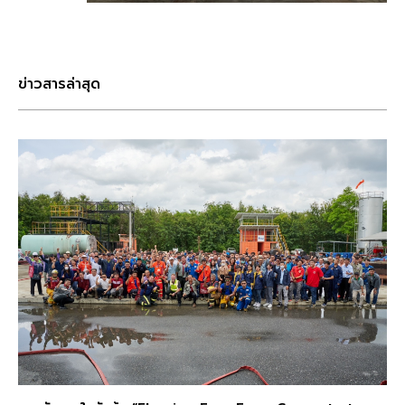
ข่าวสารล่าสุด