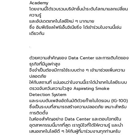
Academy
โดยงานนี้ได้รวบรวมบริษัทชั้นนำระดับโลกมาแลกเปลี่ยน
ความรู้
และอัปเดตเทคโนโลยีใหม่ ๆ มากมาย
ซึ่ง อิมพีเรียลไฟร์เอ็นจิเนียริ่ง ได้เข้าร่วมในงานนี้เช่น
เดียวกัน
.
ด้วยความสำคัญของ Data Center และการเติบโตของ
ธุรกิจที่มีมูลค่าสูง
จึงจำเป็นต้องมีการใช้ระบบต่าง ๆ เข้ามาช่วยเพิ่มความ
ปลอดภัย
ให้กับสถานที่ แน่นอนว่าในงานนี้เราได้นำเทคโนโลยีระบบ
ตรวจจับควันความไวสูง Aspirating Smoke
Detection System
และระบบดับเพลิงอัตโนมัติด้วยก๊าซไนโตรเจน (IG-100)
ซึ่งเป็นระบบที่สามารถสร้างความปลอดภัย เหมาะสำหรับ
การติดตั้ง
ในห้องสำคัญอย่าง Data Center และตอบโจทย์ใน
อุตสาหกรรมนี้มากที่สุด เราภูมิใจที่ได้ให้ความรู้ และนำ
เสนอเทคโนโลยีดี ๆ ให้กับผู้ที่มาร่วมงานทุกท่านครับ